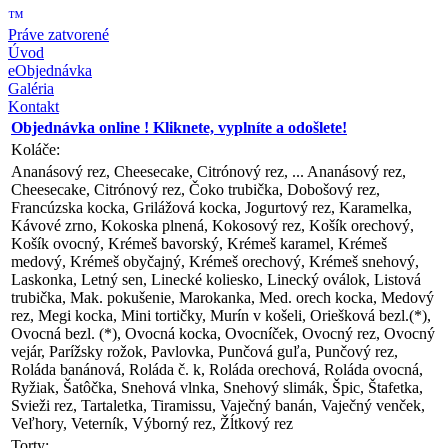
™
Práve zatvorené
Úvod
eObjednávka
Galéria
Kontakt
Objednávka online ! Kliknete, vyplníte a odošlete!
Koláče:
Ananásový rez, Cheesecake, Citrónový rez, ...
Ananásový rez,
Cheesecake, Citrónový rez, Čoko trubička, Dobošový rez,
Francúzska kocka, Grilážová kocka, Jogurtový rez, Karamelka,
Kávové zrno, Kokoska plnená, Kokosový rez, Košík orechový,
Košík ovocný, Krémeš bavorský, Krémeš karamel, Krémeš
medový, Krémeš obyčajný, Krémeš orechový, Krémeš snehový,
Laskonka, Letný sen, Linecké koliesko, Linecký oválok, Listová
trubička, Mak. pokušenie, Marokanka, Med. orech kocka, Medový
rez, Megi kocka, Mini tortičky, Murín v košeli, Oriešková bezl.(*),
Ovocná bezl. (*), Ovocná kocka, Ovocníček, Ovocný rez, Ovocný
vejár, Parížsky rožok, Pavlovka, Punčová guľa, Punčový rez,
Roláda banánová, Roláda č. k, Roláda orechová, Roláda ovocná,
Ryžiak, Šatôčka, Snehová vlnka, Snehový slimák, Špic, Štafetka,
Svieži rez, Tartaletka, Tiramissu, Vaječný banán, Vaječný venček,
Veľhory, Veterník, Výborný rez, Žĺtkový rez
Torty: