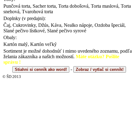
Punčová torta, Sacher torta, Torta dobošová, Torta maslová, Torta
snehová, Tvarohová torta
Doplnky (v predajni):
Čaj, Cukrovinky, Džús, Káva, Nealko nápoje, Ozdoba špeciál,
Slané pečivo lístkové, Slané pečivo syrové
Obaly:
Kartón malý, Kartón veľký
Sortiment je možné dohodnúť i mimo uvedeného zoznamu, podľa
želania zákazníka a našich možností.
Máte otázku? Pošlite
správu !
-
Stiahni si cenník ako word!
Zobraz / vytlač si cenník!
© ŠD 2013